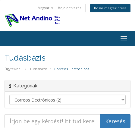
Magyar
Bejelentkezés
Kosár megtekintése
Váltá
a
navig
Tudásbázis
Ügyfélkapu
Tudásbázis
Correos Electrónicos
Kategóriák