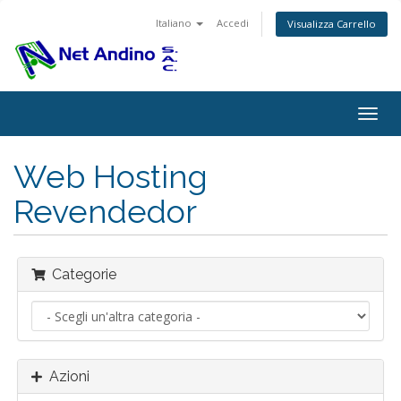
Italiano
Accedi
Visualizza Carrello
Attiv
Navi
Web Hosting
Revendedor
Categorie
Azioni