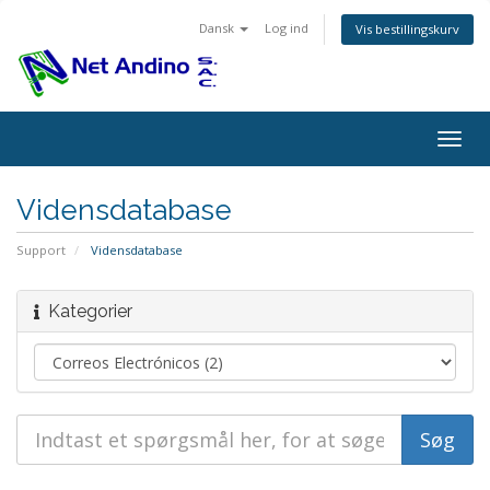
Dansk
Log ind
Vis bestillingskurv
Togg
navig
Vidensdatabase
Support
Vidensdatabase
Kategorier