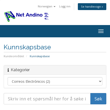
Norwegian
Logg inn
Se handlevogn »
Bytt
navig
Kunnskapsbase
Kundeområdet
Kunnskapsbase
Kategorier